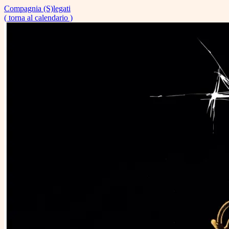
Compagnia (S)legati
( torna al calendario )