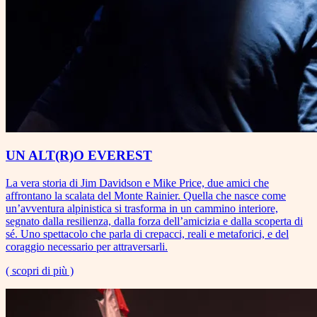
UN ALT(R)O EVEREST
La vera storia di Jim Davidson e Mike Price, due amici che
affrontano la scalata del Monte Rainier. Quella che nasce come
un’avventura alpinistica si trasforma in un cammino interiore,
segnato dalla resilienza, dalla forza dell’amicizia e dalla scoperta di
sé. Uno spettacolo che parla di crepacci, reali e metaforici, e del
coraggio necessario per attraversarli.
( scopri di più )