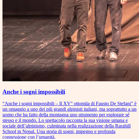
Anche i sogni impossibili
“Anche i sogni impossibili – Il XV° ottomila di Fausto De Stefani” è
un omaggio a uno dei più grandi alpinisti italiani, ma soprattutto a un
uomo che ha fatto della montagna uno strumento per esplorare sé
stesso e il mondo. Lo spettacolo racconta la sua visione umana e
sociale dell’alpinismo, culminata nella realizzazione della Rarahill
School in Nepal. Una storia di sogni, impegno e profonda
connessione con l’umanità.