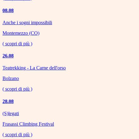
08.08
Anche i sogni impossibili
Montemezzo (CO)
( scopri di più )
26.08
Teatrekking - La Carne dell'orso
Bolzano
( scopri di più )
28.08
(S)legati
Frasassi Climbing Festival
( scopri di più )