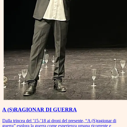
A (S)RAGIONAR DI GUERRA
Dalla trincea del ’15-’18 ai droni del presente, “A (S)ragionar di
guerra” esplora la guerra come esperienza umana ricorrente e