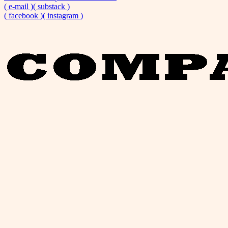
( e-mail )
( substack )
( facebook )
( instagram )