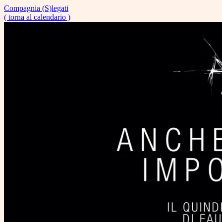
Compagnia (S)legati
( torna al calendario )